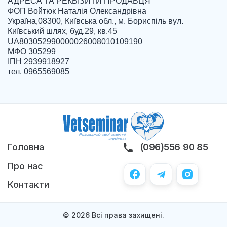
АДРЕСА ТА РЕКВІЗИТИ ПРОДАВЦЯ

ФОП Войтюк Наталія Олександрівна

Україна,08300, Київська обл., м. Бориспіль вул. 
Київський шлях, буд.29, кв.45

UA803052990000026008010109190

МФО 305299

ІПН 2939918927

тел. 0965569085

Головна
(096)556 90 85
Про нас
Контакти
© 2026 Всі права захищені.