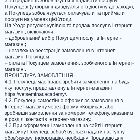
3.1.Продавець зобов'язується надавати послуги 
Покупцеві (у формі індивідуального доступу до заходу), 
а Покупець зобов'язується оплачувати та приймати 
послуги на умовах цієї Угоди.

Ця Угода регулює купівлю та продаж послуг в Інтернет-
магазині, включаючи:

– добровільний вибір Покупцем послуг в Інтернет-
магазині;

– незалежна реєстрація замовлення в Інтернет-
магазині Покупцем;

– оплата Покупцем замовлення, зробленого в Інтернет-
магазині.

ПРОЦЕДУРА ЗАМОВЛЕННЯ

4.1. Покупець має право зробити замовлення на будь-
яку послугу, представлену в Інтернет-магазині 
https://vetseminar.academy/.

4.2. Покупець самостійно оформлює замовлення в 
Інтернет-магазину через форму «Кошика», або 
зробивши замовлення за номером телефону, вказаним 
в розділі контактів Інтернет-магазину.

4.3 При оформленні замовлення на сайті Інтернет-
магазину Покупець зобов'язується надати наступну 
обов’язкову  інформацію, необхідну Продавцю для 