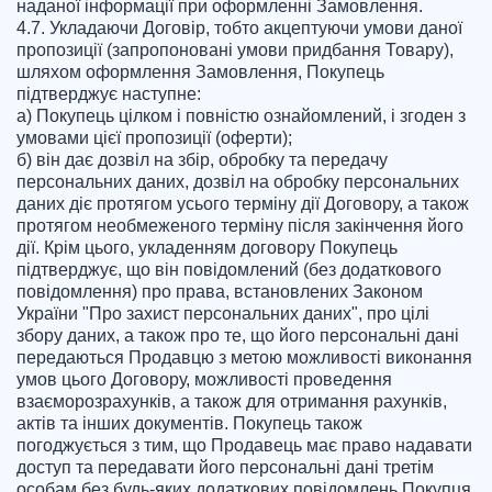
наданої інформації при оформленні Замовлення.

4.7. Укладаючи Договір, тобто акцептуючи умови даної 
пропозиції (запропоновані умови придбання Товару), 
шляхом оформлення Замовлення, Покупець 
підтверджує наступне:

а) Покупець цілком і повністю ознайомлений, і згоден з 
умовами цієї пропозиції (оферти);

б) він дає дозвіл на збір, обробку та передачу 
персональних даних, дозвіл на обробку персональних 
даних діє протягом усього терміну дії Договору, а також 
протягом необмеженого терміну після закінчення його 
дії. Крім цього, укладенням договору Покупець 
підтверджує, що він повідомлений (без додаткового 
повідомлення) про права, встановлених Законом 
України "Про захист персональних даних", про цілі 
збору даних, а також про те, що його персональні дані 
передаються Продавцю з метою можливості виконання 
умов цього Договору, можливості проведення 
взаєморозрахунків, а також для отримання рахунків, 
актів та інших документів. Покупець також 
погоджується з тим, що Продавець має право надавати 
доступ та передавати його персональні дані третім 
особам без будь-яких додаткових повідомлень Покупця 