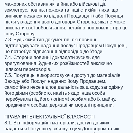
мажорних обставин як: війна або військові дії, 
землетрус, повінь, пожежа та інші стихійні лиха, що 
виникли незалежно від волі Продавця і / або Покупця 
після укладення цього договору. Сторона, яка не може 
виконати свої зобов'язання, негайно повідомляє про це 
іншу Сторону.

7.3. Будь-який тип документів, які повинні 
підтверджувати надання послуг Продавцем Покупцеві, 
не потребує підписання відповідно до Угоди.

7.4. Сторони повинні докладати зусиль для 
врегулювання будь-яких розбіжностей виключно 
шляхом переговорів.

7.5. Покупець, використовуючи доступ до матеріалів 
Заходу або Послуг, наданих йому Продавцем, 
самостійно несе відповідальність за шкоду, заподіяну 
його діями (особисто, навіть якщо інша особа 
перебувала під його логіном) особам або їх майну, 
юридичним особам, державі чи моралі принципи.

ПРАВА ІНТЕЛЕКТУАЛЬНОЇ ВЛАСНОСТІ

8.1. Всі інформаційні матеріали, доступ до яких 
надається Покупцю у зв’язку з цим Договором та які 