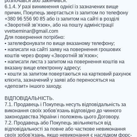
розпочався або закінчився.

6.1.4. У разі виникнення однієї із зазначених вище 
причин, Покупець звертається із запитом по телефону 
+380 96 556 90 85 або із запитом на сайті в розділі 
«Зворотній зв’язок», або на пошту адміністрації 
vvetseminar@gmail.com
Для повернення потрібно:

• зателефонувати по вище вказаному телефону;

• написати на сайті заяву на повернення грошових 
коштів через форму «Зворотній зв’язок»;

• написати листа з запитом на повернення коштів на 
вказану вище електронну адресу;

• кошти за запитом повертаються на картковий рахунок 
клієнта, зазначений у заяві або переносяться на 
«депозит» іншого заходу.

ВІДПОВІДАЛЬНІСТЬ.

7.1. Продавець і Покупець несуть відповідальність за 
виконання своїх зобов'язань відповідно до чинного 
законодавства України і положень цього Договору.

7.2. Продавець або Покупець звільняються від 
відповідальності за повне або часткове невиконання 
своїх зобов'язань, якщо невиконання є наслідком форс-