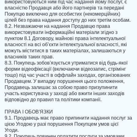
використовуються ним під час надання йому послуг, є 
власністю Продавця або його партнерів та передані 
Покупцю виключно для особистих (некомерційних) 
цілей без права надання доступу до них третім особам.

8.2. Незважаючи на надання Продавцю права 
використовувати інформаційні матеріали згідно з 
пунктом 8.1 Договору, майнові права інтелектуальної 
власності на всі об’єкти інтелектуальної власності, які 
можуть міститися в таких матеріалах, залишаються у 
власників таких прав.

8.3. Покупець зобов'язується утриматися від будь-якої 
форми відеофіксації (включаючи відеозапис, стрімінг 
тощо) під час участі в оффлайн заходах, організованих 
Продавцем. У випадку порушення цього положення, 
Продавець залишає за собою право призупинити 
участь користувача у заході або вжити інших заходів 
відповідно до правил та політики компанії.

ПРАВА І ОБОВ'ЯЗКИ

9.1. Продавець має право припинити надання послуг за 
цією Угодою у разі порушення Покупцем умов цієї 
Угоди.

9.2. Покупець повинен оплатити послуги за умовами 