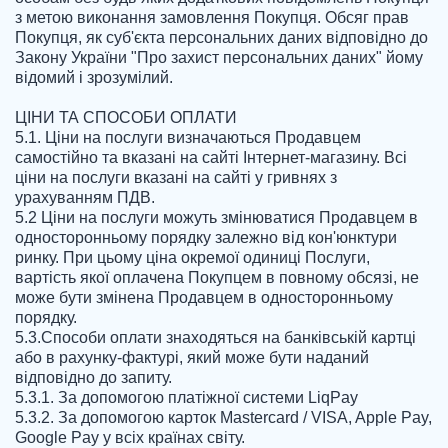
з метою виконання замовлення Покупця. Обсяг прав 
Покупця, як суб'єкта персональних даних відповідно до 
Закону України "Про захист персональних даних" йому 
відомий і зрозумілий.

ЦІНИ ТА СПОСОБИ ОПЛАТИ

5.1. Ціни на послуги визначаються Продавцем 
самостійно та вказані на сайті Інтернет-магазину. Всі 
ціни на послуги вказані на сайті у гривнях з 
урахуванням ПДВ.

5.2 Ціни на послуги можуть змінюватися Продавцем в 
односторонньому порядку залежно від кон'юнктури 
ринку. При цьому ціна окремої одиниці Послуги, 
вартість якої оплачена Покупцем в повному обсязі, не 
може бути змінена Продавцем в односторонньому 
порядку.

5.3.Способи оплати знаходяться на банківській картці 
або в рахунку-фактурі, який може бути наданий 
відповідно до запиту.

5.3.1. За допомогою платіжної системи LiqPay

5.3.2. За допомогою карток Mastercard / VISA, Apple Pay, 
Google Pay у всіх країнах світу.
