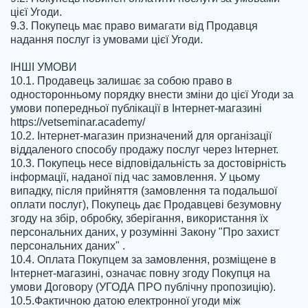
цієї Угоди.

9.3. Покупець має право вимагати від Продавця 
надання послуг із умовами цієї Угоди.

ІНШІ УМОВИ

10.1. Продавець залишає за собою право в 
односторонньому порядку внести зміни до цієї Угоди за 
умови попередньої публікації в Інтернет-магазині 
https://vetseminar.academy/

10.2. Інтернет-магазин призначений для організації 
віддаленого способу продажу послуг через Інтернет.

10.3. Покупець несе відповідальність за достовірність 
інформації, наданої під час замовлення. У цьому 
випадку, після прийняття (замовлення та подальшої 
оплати послуг), Покупець дає Продавцеві безумовну 
згоду на збір, обробку, зберігання, використання їх 
персональних даних, у розумінні Закону "Про захист 
персональних даних" .

10.4. Оплата Покупцем за замовлення, розміщене в 
Інтернет-магазині, означає повну згоду Покупця на 
умови Договору (УГОДА ПРО публічну пропозицію).

10.5.Фактичною датою електронної угоди між 