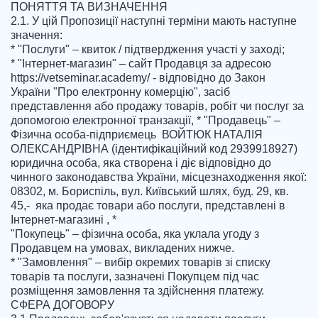
ПОНЯТТЯ ТА ВИЗНАЧЕННЯ

2.1. У цій Пропозиції наступні терміни мають наступне 
значення:

* "Послуги" – квиток / підтвердження участі у заході;

* "Інтернет-магазин" – сайт Продавця за адресою 
https://vetseminar.academy/ - відповідно до Закон 
України "Про електронну комерцію", засіб 
представлення або продажу товарів, робіт чи послуг за 
допомогою електронної транзакції, * "Продавець" – 
Фізична особа-підприємець  ВОЙТЮК НАТАЛІЯ 
ОЛЕКСАНДРІВНА (ідентифікаційний код 2939918927) 
юридична особа, яка створена і діє відповідно до 
чинного законодавства України, місцезнаходження якої: 
08302, м. Бориспіль, вул. Київський шлях, буд. 29, кв. 
45,-  яка продає товари або послуги, представлені в 
Інтернет-магазині , * 

"Покупець" – фізична особа, яка уклала угоду з 
Продавцем на умовах, викладених нижче.

* "Замовлення" – вибір окремих товарів зі списку 
товарів та послуги, зазначені Покупцем під час 
розміщення замовлення та здійснення платежу.

СФЕРА ДОГОВОРУ
